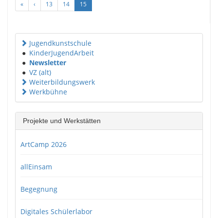
«
‹
13
14
15
Jugendkunstschule
●
KinderJugendArbeit
●
Newsletter
●
VZ (alt)
Weiterbildungswerk
Werkbühne
Projekte und Werkstätten
ArtCamp 2026
allEinsam
Begegnung
Digitales Schülerlabor