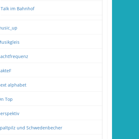
Talk im Bahnhof
usic_up
usikgleis
achtfrequenz
akteF
ext alphabet
n Top
erspektiv
paltpilz und Schwedenbecher