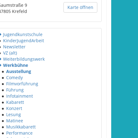
Saumstraße 9
Karte öffnen
47805
Krefeld
Jugendkunstschule
●
KinderJugendArbeit
●
Newsletter
●
VZ (alt)
Weiterbildungswerk
Werkbühne
●
Ausstellung
●
Comedy
●
Filmvorführung
●
Führung
●
Infotainment
●
Kabarett
●
Konzert
●
Lesung
●
Matinee
●
Musikkabarett
●
Performance