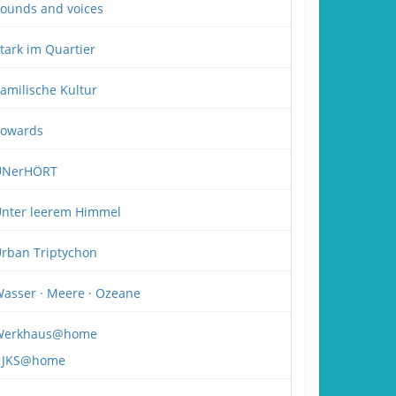
ounds and voices
tark im Quartier
amilische Kultur
owards
UNerHÖRT
nter leerem Himmel
rban Triptychon
asser · Meere · Ozeane
Werkhaus@home
JKS@home