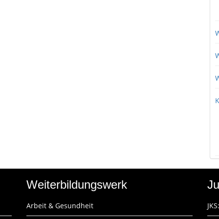
W
W
W
K
Weiterbildungswerk
Ju
Arbeit & Gesundheit
JKS