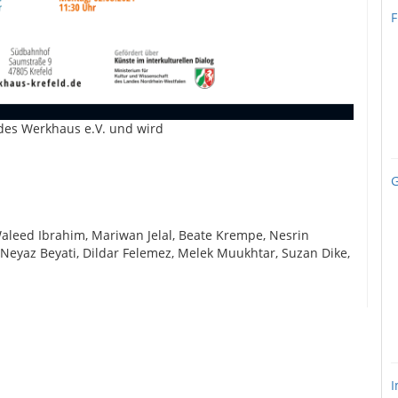
F
 des Werkhaus e.V. und wird
G
Waleed Ibrahim, Mariwan Jelal, Beate Krempe, Nesrin
Neyaz Beyati, Dildar Felemez, Melek Muukhtar, Suzan Dike,
I