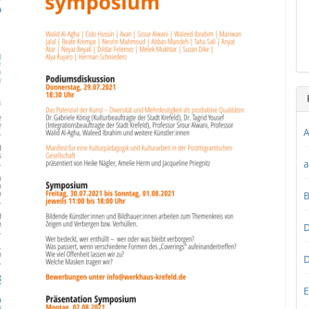
A
a
D
D
E