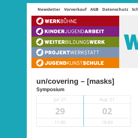
Newsletter
Vorverkauf
AGB
Datenschutz
Sc
un/covering – [masks]
Symposium
Jul '21
Aug '21
29
02
11:00
18:00