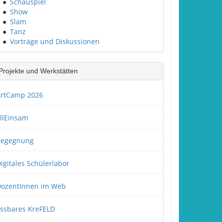
●
Schauspiel
●
Show
●
Slam
●
Tanz
●
Vorträge und Diskussionen
Projekte und Werkstätten
rtCamp 2026
llEinsam
Begegnung
igitales Schülerlabor
ozentInnen im Web
ssbares KreFELD