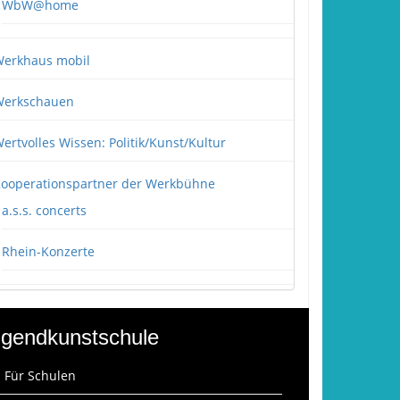
WbW@home
erkhaus mobil
erkschauen
ertvolles Wissen: Politik/Kunst/Kultur
ooperationspartner der Werkbühne
a.s.s. concerts
Rhein-Konzerte
gendkunstschule
: Für Schulen