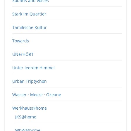
Sounds and voices
Stark im Quartier
Tamilische Kultur
Towards
UNerHÖRT
Unter leerem Himmel
Urban Triptychon
Wasser · Meere · Ozeane
Werkhaus@home
JKS@home
WbW@home