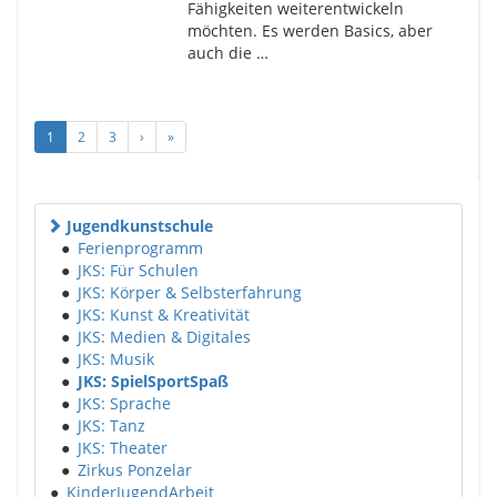
Fähigkeiten weiterentwickeln
möchten. Es werden Basics, aber
auch die …
1
2
3
›
»
Jugendkunstschule
●
Ferienprogramm
●
JKS: Für Schulen
●
JKS: Körper & Selbsterfahrung
●
JKS: Kunst & Kreativität
●
JKS: Medien & Digitales
●
JKS: Musik
●
JKS: SpielSportSpaß
●
JKS: Sprache
●
JKS: Tanz
●
JKS: Theater
●
Zirkus Ponzelar
●
KinderJugendArbeit