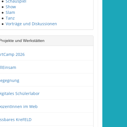
●
Schauspiel
●
Show
●
Slam
●
Tanz
●
Vorträge und Diskussionen
Projekte und Werkstätten
rtCamp 2026
llEinsam
Begegnung
igitales Schülerlabor
ozentInnen im Web
ssbares KreFELD