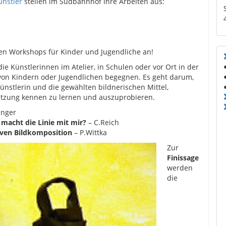
ünstler
stellen im Südbahnhof Ihre Arbeiten aus:
en Workshops für Kinder und Jugendliche an!
ie Künstlerinnen im Atelier, in Schulen oder vor Ort in der
von Kindern oder Jugendlichen begegnen. Es geht darum,
Künstlerin und die gewählten bildnerischen Mittel,
tzung kennen zu lernen und auszuprobieren.
inger
macht die Linie mit mir?
– C.Reich
iven Bildkomposition
– P.Wittka
Zur
Finissage
werden
die