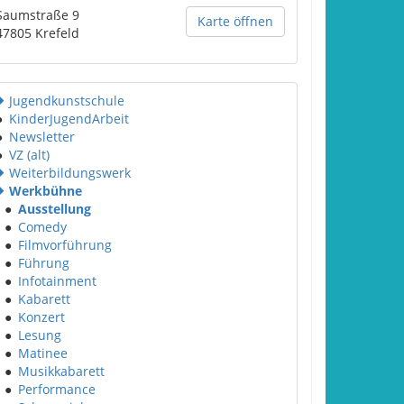
Saumstraße 9
Karte öffnen
47805
Krefeld
Jugendkunstschule
●
KinderJugendArbeit
●
Newsletter
●
VZ (alt)
Weiterbildungswerk
Werkbühne
●
Ausstellung
●
Comedy
●
Filmvorführung
●
Führung
●
Infotainment
●
Kabarett
●
Konzert
●
Lesung
●
Matinee
●
Musikkabarett
●
Performance