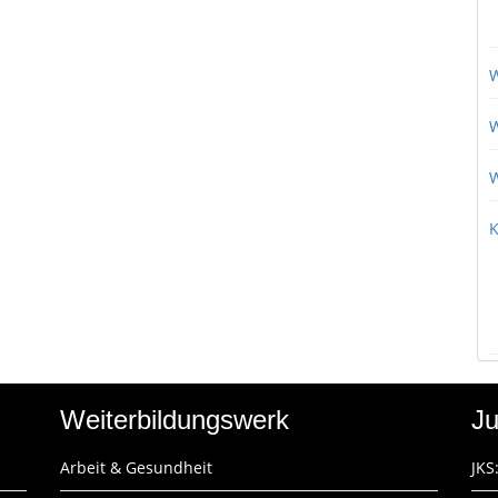
W
W
W
K
Weiterbildungswerk
Ju
Arbeit & Gesundheit
JKS