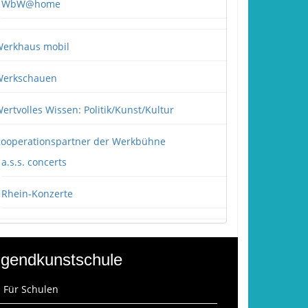
WbW@home
erkhaus mobil
erkschauen
ertvolles Wissen: Politik/Kunst/Kultur
ooperationspartner der Werkbühne
a.s.s. concerts
Rhein-Konzerte
gendkunstschule
: Für Schulen