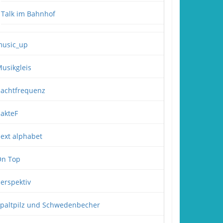
Talk im Bahnhof
usic_up
usikgleis
achtfrequenz
akteF
ext alphabet
n Top
erspektiv
paltpilz und Schwedenbecher