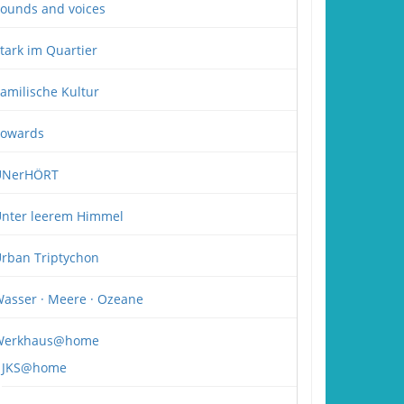
ounds and voices
tark im Quartier
amilische Kultur
owards
UNerHÖRT
nter leerem Himmel
rban Triptychon
asser · Meere · Ozeane
Werkhaus@home
JKS@home