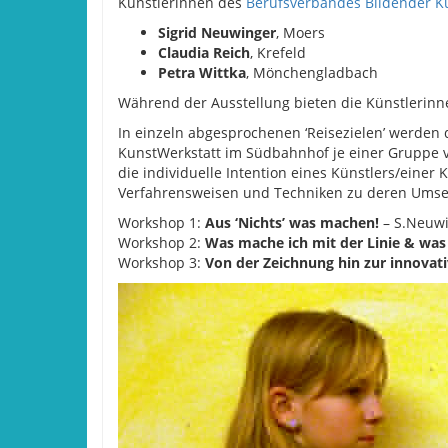
Künstlerinnen des
Berufsverbandes Bildender K
Sigrid Neuwinger
, Moers
Claudia Reich
, Krefeld
Petra Wittka
, Mönchengladbach
Während der Ausstellung bieten die Künstlerinn
In einzeln abgesprochenen ‘Reisezielen’ werden d
KunstWerkstatt im Südbahnhof je einer Gruppe 
die individuelle Intention eines Künstlers/einer 
Verfahrensweisen und Techniken zu deren Umse
Workshop 1:
Aus ‘Nichts’ was machen!
– S.Neuw
Workshop 2:
Was mache ich mit der Linie & was 
Workshop 3:
Von der Zeichnung hin zur innovat