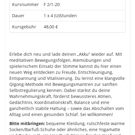
Kursnummer
F 2/1-20
Dauer
1 x 4 (U)Stunden
Kursgebühr
48,00 €
Erlebe dich neu und lade deinen „Akku“ wieder auf. Mit
meditativen Bewegungsfolgen, Atemübungen und
spielerischem Einsatz der Stimme kannst du hier einen
neuen Weg entdecken zu Freude, Entschleunigung,
Entspannung und Vitalisierung. Du lernst eine klangvolle
Qigong-Methode mit Bewegungsmantren zur sanften
Selbstregulierung kennen. Dabei stärkst du deine
Wahrnehmungskraft, förderst bewussteres Atmen,
Gedächtnis, Koordinationskraft, Balance und eine
ganzheitlich stabile Haltung – sowie das Abschalten vom
Alltag und einen gesunden Schlaf. Sei willkommen!
Bitte mitbringen:
bequeme Kleidung, rutschfeste warme
Socken
/
Barfuß-Schuhe oder ähnliches,
eine Yogamatte