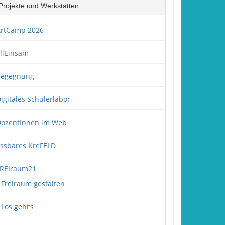
Projekte und Werkstätten
rtCamp 2026
llEinsam
Begegnung
igitales Schülerlabor
ozentInnen im Web
ssbares KreFELD
REIraum21
Freiraum gestalten
Los geht’s