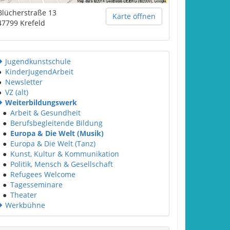
Blücherstraße 13
Karte öffnen
47799
Krefeld
Jugendkunstschule
●
KinderJugendArbeit
●
Newsletter
●
VZ (alt)
Weiterbildungswerk
●
Arbeit & Gesundheit
●
Berufsbegleitende Bildung
●
Europa & Die Welt (Musik)
●
Europa & Die Welt (Tanz)
●
Kunst, Kultur & Kommunikation
●
Politik, Mensch & Gesellschaft
●
Refugees Welcome
●
Tagesseminare
●
Theater
Werkbühne