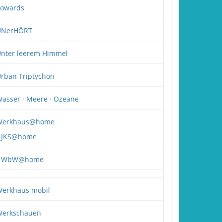
owards
UNerHÖRT
nter leerem Himmel
rban Triptychon
asser · Meere · Ozeane
Werkhaus@home
JKS@home
WbW@home
erkhaus mobil
erkschauen