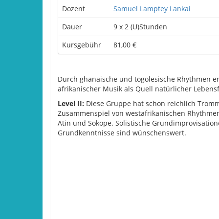
Dozent
Samuel Lamptey Lankai
Dauer
9 x 2 (U)Stunden
Kursgebühr
81,00 €
Durch ghanaische und togolesische Rhythmen erle
afrikanischer Musik als Quell natürlicher Lebens
Level II:
Diese Gruppe hat schon reichlich Trom
Zusammenspiel von westafrikanischen Rhythmen i
Atin und Sokope. Solistische Grundimprovisatio
Grundkenntnisse sind wünschenswert.