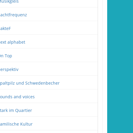
usikgleis
achtfrequenz
akteF
ext alphabet
n Top
erspektiv
paltpilz und Schwedenbecher
ounds and voices
tark im Quartier
amilische Kultur