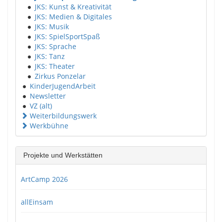
●
JKS: Kunst & Kreativität
●
JKS: Medien & Digitales
●
JKS: Musik
●
JKS: SpielSportSpaß
●
JKS: Sprache
●
JKS: Tanz
●
JKS: Theater
●
Zirkus Ponzelar
●
KinderJugendArbeit
●
Newsletter
●
VZ (alt)
Weiterbildungswerk
Werkbühne
Projekte und Werkstätten
ArtCamp 2026
allEinsam