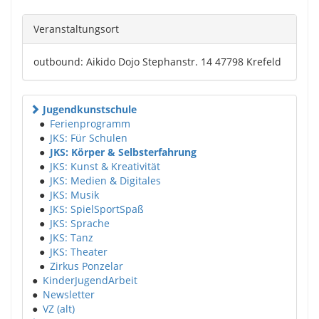
Veranstaltungsort
outbound: Aikido Dojo Stephanstr. 14 47798 Krefeld
Jugendkunstschule
●
Ferienprogramm
●
JKS: Für Schulen
●
JKS: Körper & Selbsterfahrung
●
JKS: Kunst & Kreativität
●
JKS: Medien & Digitales
●
JKS: Musik
●
JKS: SpielSportSpaß
●
JKS: Sprache
●
JKS: Tanz
●
JKS: Theater
●
Zirkus Ponzelar
●
KinderJugendArbeit
●
Newsletter
●
VZ (alt)