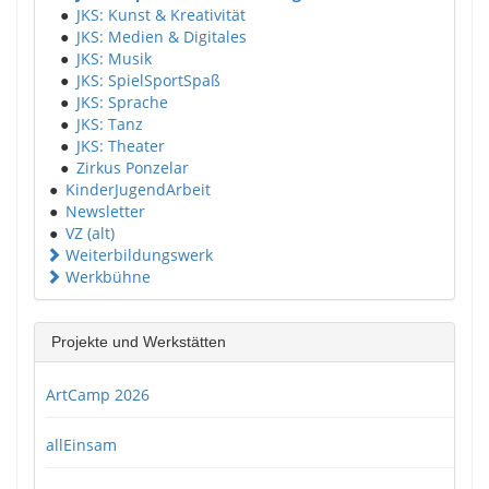
●
JKS: Kunst & Kreativität
●
JKS: Medien & Digitales
●
JKS: Musik
●
JKS: SpielSportSpaß
●
JKS: Sprache
●
JKS: Tanz
●
JKS: Theater
●
Zirkus Ponzelar
●
KinderJugendArbeit
●
Newsletter
●
VZ (alt)
Weiterbildungswerk
Werkbühne
Projekte und Werkstätten
ArtCamp 2026
allEinsam