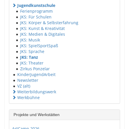
Jugendkunstschule
●
Ferienprogramm
●
JKS: Für Schulen
●
JKS: Körper & Selbsterfahrung
●
JKS: Kunst & Kreativität
●
JKS: Medien & Digitales
●
JKS: Musik
●
JKS: SpielSportSpaß
●
JKS: Sprache
●
JKS: Tanz
●
JKS: Theater
●
Zirkus Ponzelar
●
KinderJugendArbeit
●
Newsletter
●
VZ (alt)
Weiterbildungswerk
Werkbühne
Projekte und Werkstätten
ArtCamp 2026