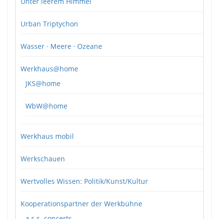
Unter leerem Himmel
Urban Triptychon
Wasser · Meere · Ozeane
Werkhaus@home
JKS@home
WbW@home
Werkhaus mobil
Werkschauen
Wertvolles Wissen: Politik/Kunst/Kultur
Kooperationspartner der Werkbühne
a.s.s. concerts