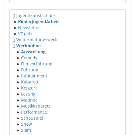
Jugendkunstschule
●
KinderJugendArbeit
●
Newsletter
●
VZ (alt)
Weiterbildungswerk
Werkbühne
●
Ausstellung
●
Comedy
●
Filmvorführung
●
Führung
●
Infotainment
●
Kabarett
●
Konzert
●
Lesung
●
Matinee
●
Musikkabarett
●
Performance
●
Schauspiel
●
Show
●
Slam