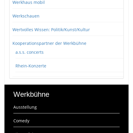
Werkhaus mobil
Werkschauen
Wertvolles Wissen: Politik/Kunst/Kultur
Kooperationspartner der Werkbühne
a.s.s. concerts
Rhein-Konzerte
Werkbühne
Ausstellung
Comedy