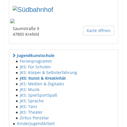
Saumstraße 9
Karte öffnen
47805
Krefeld
Jugendkunstschule
●
Ferienprogramm
●
JKS: Für Schulen
●
JKS: Körper & Selbsterfahrung
●
JKS: Kunst & Kreativität
●
JKS: Medien & Digitales
●
JKS: Musik
●
JKS: SpielSportSpaß
●
JKS: Sprache
●
JKS: Tanz
●
JKS: Theater
●
Zirkus Ponzelar
●
KinderJugendArbeit