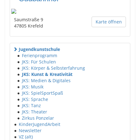
Saumstraße 9
Karte öffnen
47805
Krefeld
Jugendkunstschule
●
Ferienprogramm
●
JKS: Für Schulen
●
JKS: Körper & Selbsterfahrung
●
JKS: Kunst & Kreativität
●
JKS: Medien & Digitales
●
JKS: Musik
●
JKS: SpielSportSpaß
●
JKS: Sprache
●
JKS: Tanz
●
JKS: Theater
●
Zirkus Ponzelar
●
KinderJugendArbeit
●
Newsletter
●
VZ (alt)