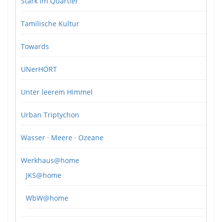
Stark im Quartier
Tamilische Kultur
Towards
UNerHÖRT
Unter leerem Himmel
Urban Triptychon
Wasser · Meere · Ozeane
Werkhaus@home
JKS@home
WbW@home