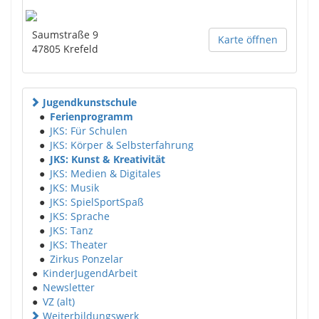
Saumstraße 9
Karte öffnen
47805
Krefeld
Jugendkunstschule
●
Ferienprogramm
●
JKS: Für Schulen
●
JKS: Körper & Selbsterfahrung
●
JKS: Kunst & Kreativität
●
JKS: Medien & Digitales
●
JKS: Musik
●
JKS: SpielSportSpaß
●
JKS: Sprache
●
JKS: Tanz
●
JKS: Theater
●
Zirkus Ponzelar
●
KinderJugendArbeit
●
Newsletter
●
VZ (alt)
Weiterbildungswerk