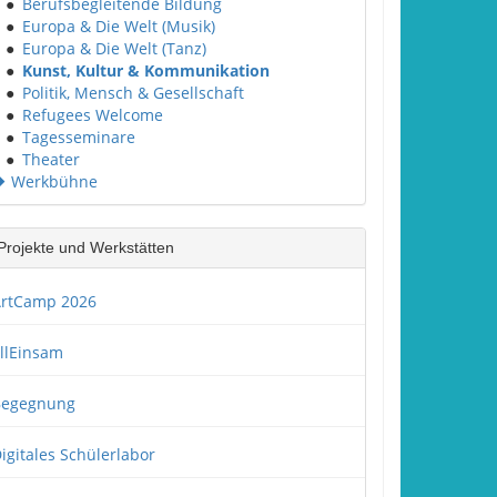
●
Berufsbegleitende Bildung
●
Europa & Die Welt (Musik)
●
Europa & Die Welt (Tanz)
●
Kunst, Kultur & Kommunikation
●
Politik, Mensch & Gesellschaft
●
Refugees Welcome
●
Tagesseminare
●
Theater
Werkbühne
Projekte und Werkstätten
rtCamp 2026
llEinsam
Begegnung
igitales Schülerlabor