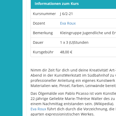
Informationen zum Kurs
Kursnummer
J 6/2-21
Dozent
Eva Roux
Bemerkung
Kleingruppe Jugendliche und E
Dauer
1 x 3 (U)Stunden
Kursgebühr
48,00 €
Nimm dir Zeit für dich und deine Kreativität! Ar
Abend in der KunstWerkstatt im Südbahnhof zu 
professioneller Anleitung ein eigenes Kunstwer
Materialien wie, Pinsel, Farben, Leinwände bereit
Das Ölgemälde von Pablo Picasso ist vom Künstler 
22-jährige Geliebte Marie-Thérèse Walter des zu 
einem Nachmittag entstanden sein. (Wikipedia).
Eva Roux
führt dich durch die Vorzeichnung, die
aparten expressionistischen Werkes.