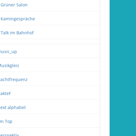
Grüner Salon
Kamingespräche
Talk im Bahnhof
usic_up
usikgleis
achtfrequenz
akteF
ext alphabet
n Top
erspektiv