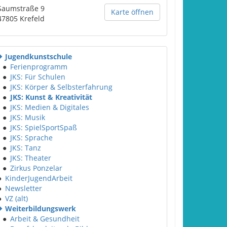
Saumstraße 9
Karte öffnen
47805
Krefeld
Jugendkunstschule
●
Ferienprogramm
●
JKS: Für Schulen
●
JKS: Körper & Selbsterfahrung
●
JKS: Kunst & Kreativität
●
JKS: Medien & Digitales
●
JKS: Musik
●
JKS: SpielSportSpaß
●
JKS: Sprache
●
JKS: Tanz
●
JKS: Theater
●
Zirkus Ponzelar
●
KinderJugendArbeit
●
Newsletter
●
VZ (alt)
Weiterbildungswerk
●
Arbeit & Gesundheit