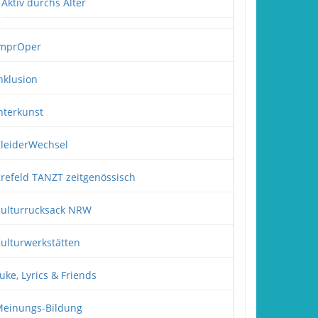
Aktiv durchs Alter
mprOper
nklusion
nterkunst
leiderWechsel
refeld TANZT zeitgenössisch
ulturrucksack NRW
ulturwerkstätten
uke, Lyrics & Friends
einungs-Bildung