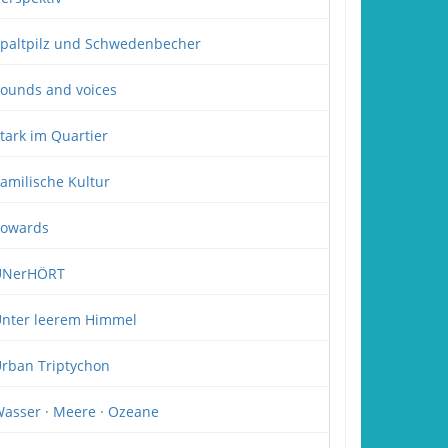
paltpilz und Schwedenbecher
ounds and voices
tark im Quartier
amilische Kultur
owards
UNerHÖRT
nter leerem Himmel
rban Triptychon
asser · Meere · Ozeane