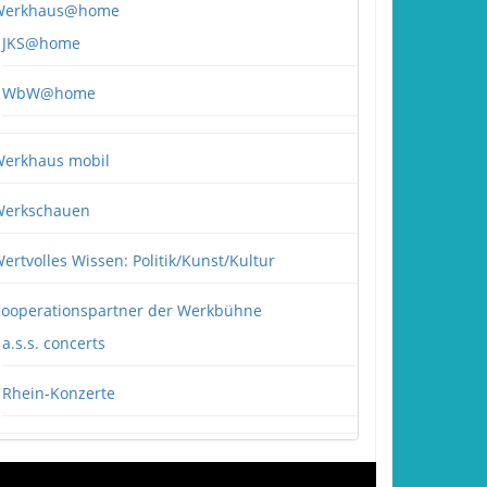
Werkhaus@home
JKS@home
WbW@home
erkhaus mobil
erkschauen
ertvolles Wissen: Politik/Kunst/Kultur
ooperationspartner der Werkbühne
a.s.s. concerts
Rhein-Konzerte