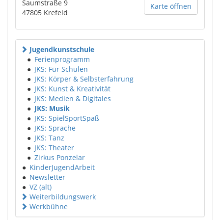
Saumstraße 9
Karte öffnen
47805
Krefeld
Jugendkunstschule
●
Ferienprogramm
●
JKS: Für Schulen
●
JKS: Körper & Selbsterfahrung
●
JKS: Kunst & Kreativität
●
JKS: Medien & Digitales
●
JKS: Musik
●
JKS: SpielSportSpaß
●
JKS: Sprache
●
JKS: Tanz
●
JKS: Theater
●
Zirkus Ponzelar
●
KinderJugendArbeit
●
Newsletter
●
VZ (alt)
Weiterbildungswerk
Werkbühne