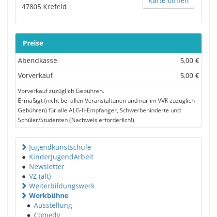
Karte öffnen
47805
Krefeld
Preise
Abendkasse
5,00 €
Vorverkauf
5,00 €
Vorverkauf zuzüglich Gebühren.
Ermäßigt (nicht bei allen Veranstaltunen und nur im VVK zuzüglich
Gebühren) für alle ALG-II-Empfänger, Schwerbehinderte und
Schüler/Studenten (Nachweis erforderlich!)
Jugendkunstschule
●
KinderJugendArbeit
●
Newsletter
●
VZ (alt)
Weiterbildungswerk
Werkbühne
●
Ausstellung
●
Comedy