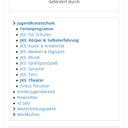
Gefördert durch
Jugendkunstschule
●
Ferienprogramm
●
JKS: Für Schulen
●
JKS: Körper & Selbsterfahrung
●
JKS: Kunst & Kreativität
●
JKS: Medien & Digitales
●
JKS: Musik
●
JKS: SpielSportSpaß
●
JKS: Sprache
●
JKS: Tanz
●
JKS: Theater
●
Zirkus Ponzelar
●
KinderJugendArbeit
●
Newsletter
●
VZ (alt)
Weiterbildungswerk
Werkbühne