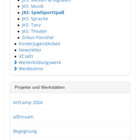
●
JKS: Musik
●
JKS: SpielSportSpaß
●
JKS: Sprache
●
JKS: Tanz
●
JKS: Theater
●
Zirkus Ponzelar
●
KinderJugendArbeit
●
Newsletter
●
VZ (alt)
Weiterbildungswerk
Werkbühne
Projekte und Werkstätten
ArtCamp 2026
allEinsam
Begegnung