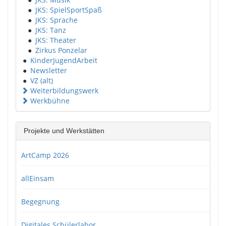
●
JKS: SpielSportSpaß
●
JKS: Sprache
●
JKS: Tanz
●
JKS: Theater
●
Zirkus Ponzelar
●
KinderJugendArbeit
●
Newsletter
●
VZ (alt)
Weiterbildungswerk
Werkbühne
Projekte und Werkstätten
ArtCamp 2026
allEinsam
Begegnung
Digitales Schülerlabor