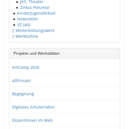
●
JKS: Theater
●
Zirkus Ponzelar
●
KinderJugendArbeit
●
Newsletter
●
VZ (alt)
Weiterbildungswerk
Werkbühne
Projekte und Werkstätten
ArtCamp 2026
allEinsam
Begegnung
Digitales Schülerlabor
DozentInnen im Web