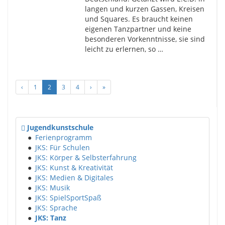
langen und kurzen Gassen, Kreisen
und Squares. Es braucht keinen
eigenen Tanzpartner und keine
besonderen Vorkenntnisse, sie sind
leicht zu erlernen, so …
‹
1
2
3
4
›
»
Jugendkunstschule
●
Ferienprogramm
●
JKS: Für Schulen
●
JKS: Körper & Selbsterfahrung
●
JKS: Kunst & Kreativität
●
JKS: Medien & Digitales
●
JKS: Musik
●
JKS: SpielSportSpaß
●
JKS: Sprache
●
JKS: Tanz