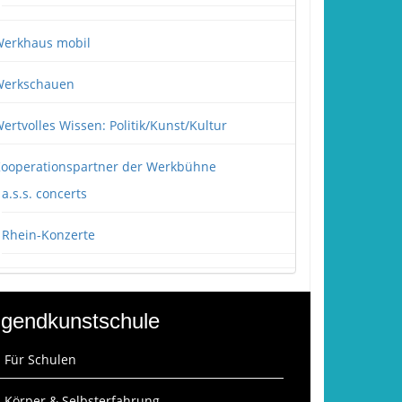
erkhaus mobil
erkschauen
ertvolles Wissen: Politik/Kunst/Kultur
ooperationspartner der Werkbühne
a.s.s. concerts
Rhein-Konzerte
gendkunstschule
: Für Schulen
: Körper & Selbsterfahrung