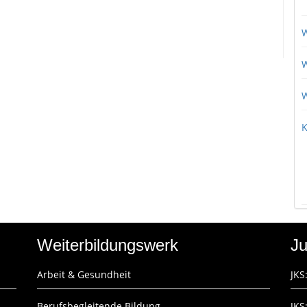
W
W
W
K
Weiterbildungswerk
Ju
Arbeit & Gesundheit
JKS
Berufsbegleitende Bildung
JKS