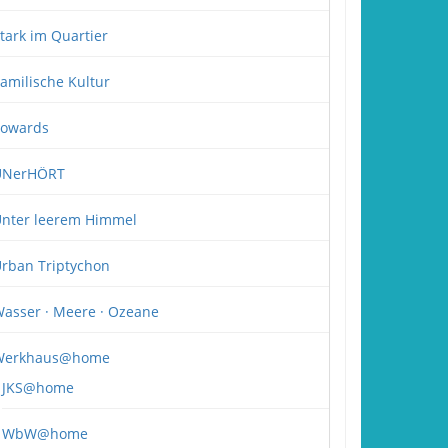
tark im Quartier
amilische Kultur
owards
UNerHÖRT
nter leerem Himmel
rban Triptychon
asser · Meere · Ozeane
Werkhaus@home
JKS@home
WbW@home