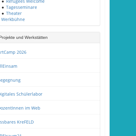
●
Refugees Welcome
●
Tagesseminare
●
Theater
Werkbühne
Projekte und Werkstätten
rtCamp 2026
llEinsam
Begegnung
igitales Schülerlabor
ozentInnen im Web
ssbares KreFELD
REIraum21