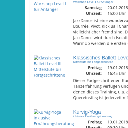
Workshop Level I für Anfänger
Samstag
20.01.2018
Uhrzeit:
15:00 Uhr 
JazzDance ist eine wundervol
Bourrée, Pivot, Kick Ball Ch
vielleicht eher fremd sind.
JazzDance wird durch Isola
WarmUp werden die ersten Gr
Klassisches Ballett Level
Mittelstufe bis Fortgeschrittene
Freitag
19.01.2018
Uhrzeit:
16:45 Uhr 
Dieser Fortgeschrittenen-Kur
Tanzerfahrung verfügen und 
denen dieses Training, u.a. 
Quereinstieg ist jederzeit m
Kurvig-Yoga
inklusive Ernährungsberatung
Freitag
19.01.2018
Uhrzeit:
09:30 Uhr 