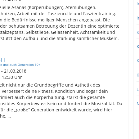
I
zielle Asanas (Körperübungen), Atemübungen,
niken, Arbeit mit der Faszienrolle und Faszientraining.
I
an die Bedürfnisse molliger Menschen angepasst. Die
der behutsamen Betreuung der Dozentin eine optimierte
akzeptanz, Selbstliebe, Gelassenheit, Achtsamkeit und
K
erstützt den Aufbau und die Stärkung sämtlicher Muskeln,
K
l I
K
ne und auch Generation 50+
 - 21.03.2018
K
- 12:30 Uhr
elt nicht nur die Grundbegriffe und Ästhetik des
L
n verbessert deine Fitness, Kondition und sogar dein
timiert auch die Körperhaltung, stärkt die gesamte
ensibles Körperbewusstsein und fördert die Musikalität. Da
M
für die „große“ Generation entwickelt wurde, wird hier
he, …