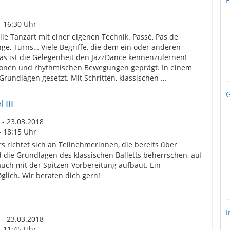
- 16:30 Uhr
le Tanzart mit einer eigenen Technik. Passé, Pas de
ange, Turns… Viele Begriffe, die dem ein oder anderen
 Das ist die Gelegenheit den JazzDance kennenzulernen!
tionen und rhythmischen Bewegungen geprägt. In einem
undlagen gesetzt. Mit Schritten, klassischen …
G
 III
 - 23.03.2018
- 18:15 Uhr
s richtet sich an Teilnehmerinnen, die bereits über
die Grundlagen des klassischen Balletts beherrschen, auf
auch mit der Spitzen-Vorbereitung aufbaut. Ein
öglich. Wir beraten dich gern!
I
 - 23.03.2018
- 11:45 Uhr