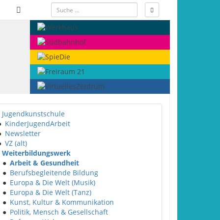
Jugendkunstschule
●
KinderJugendArbeit
●
Newsletter
●
VZ (alt)
Weiterbildungswerk
●
Arbeit & Gesundheit
●
Berufsbegleitende Bildung
●
Europa & Die Welt (Musik)
●
Europa & Die Welt (Tanz)
●
Kunst, Kultur & Kommunikation
●
Politik, Mensch & Gesellschaft