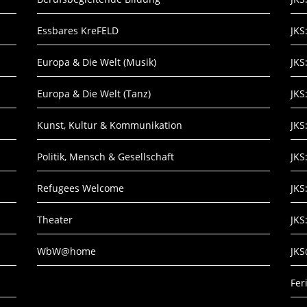
Essbares KreFELD
JKS
Europa & Die Welt (Musik)
JKS
Europa & Die Welt (Tanz)
JKS
Kunst, Kultur & Kommunikation
JKS
Politik, Mensch & Gesellschaft
JKS
Refugees Welcome
JKS
Theater
JKS
WbW@home
JK
Fe