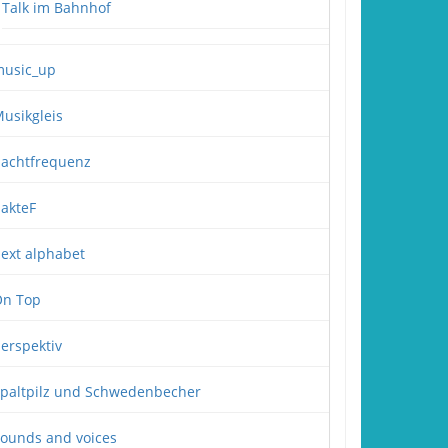
Talk im Bahnhof
usic_up
usikgleis
achtfrequenz
akteF
ext alphabet
n Top
erspektiv
paltpilz und Schwedenbecher
ounds and voices