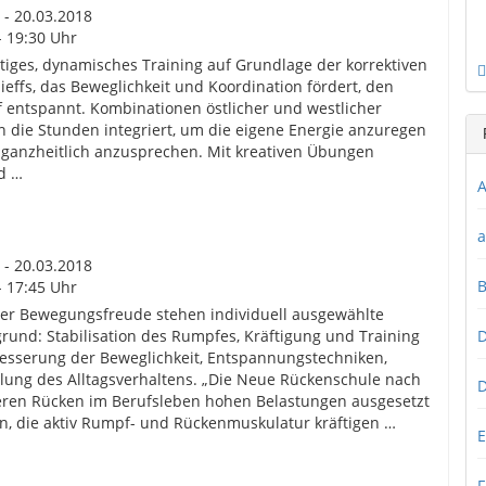
 - 20.03.2018
- 19:30 Uhr
eitiges, dynamisches Training auf Grundlage der korrektiven
effs, das Beweglichkeit und Koordination fördert, den
f entspannt. Kombinationen östlicher und westlicher
die Stunden integriert, um die eigene Energie anzuregen
 ganzheitlich anzusprechen. Mit kreativen Übungen
d …
A
a
 - 20.03.2018
- 17:45 Uhr
ier Bewegungsfreude stehen individuell ausgewählte
und: Stabilisation des Rumpfes, Kräftigung und Training
D
esserung der Beweglichkeit, Entspannungstechniken,
lung des Alltagsverhaltens. „Die Neue Rückenschule nach
D
 deren Rücken im Berufsleben hohen Belastungen ausgesetzt
ren, die aktiv Rumpf- und Rückenmuskulatur kräftigen …
E
F