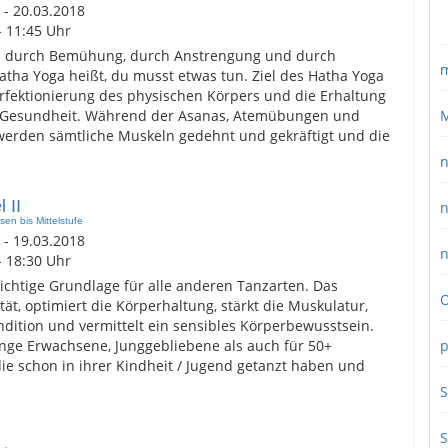
 - 20.03.2018
- 11:45 Uhr
 durch Bemühung, durch Anstrengung und durch
m
Hatha Yoga heißt, du musst etwas tun. Ziel des Hatha Yoga
rfektionierung des physischen Körpers und die Erhaltung
r Gesundheit. Während der Asanas, Atemübungen und
M
werden sämtliche Muskeln gedehnt und gekräftigt und die
n
 II
n
en bis Mittelstufe
 - 19.03.2018
n
- 18:30 Uhr
 wichtige Grundlage für alle anderen Tanzarten. Das
O
tät, optimiert die Körperhaltung, stärkt die Muskulatur,
ndition und vermittelt ein sensibles Körperbewusstsein.
junge Erwachsene, Junggebliebene als auch für 50+
p
ie schon in ihrer Kindheit / Jugend getanzt haben und
S
S