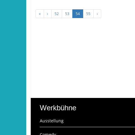
«
‹
52
53
54
55
›
Werkbühne
Ausstellung
Comedy