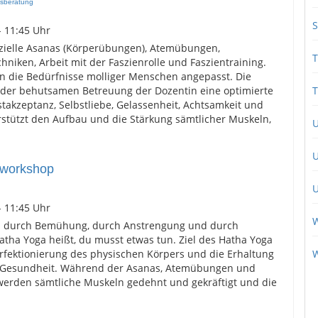
gsberatung
S
- 11:45 Uhr
zielle Asanas (Körperübungen), Atemübungen,
T
niken, Arbeit mit der Faszienrolle und Faszientraining.
an die Bedürfnisse molliger Menschen angepasst. Die
der behutsamen Betreuung der Dozentin eine optimierte
T
akzeptanz, Selbstliebe, Gelassenheit, Achtsamkeit und
erstützt den Aufbau und die Stärkung sämtlicher Muskeln,
U
nworkshop
U
- 11:45 Uhr
W
 durch Bemühung, durch Anstrengung und durch
Hatha Yoga heißt, du musst etwas tun. Ziel des Hatha Yoga
rfektionierung des physischen Körpers und die Erhaltung
r Gesundheit. Während der Asanas, Atemübungen und
werden sämtliche Muskeln gedehnt und gekräftigt und die