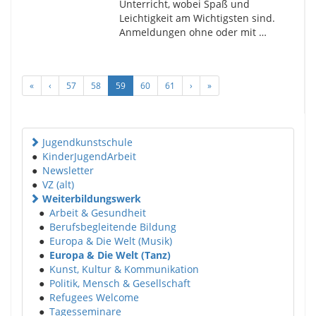
Unterricht, wobei Spaß und
Leichtigkeit am Wichtigsten sind.
Anmeldungen ohne oder mit …
«
‹
57
58
59
60
61
›
»
Jugendkunstschule
●
KinderJugendArbeit
●
Newsletter
●
VZ (alt)
Weiterbildungswerk
●
Arbeit & Gesundheit
●
Berufsbegleitende Bildung
●
Europa & Die Welt (Musik)
●
Europa & Die Welt (Tanz)
●
Kunst, Kultur & Kommunikation
●
Politik, Mensch & Gesellschaft
●
Refugees Welcome
●
Tagesseminare