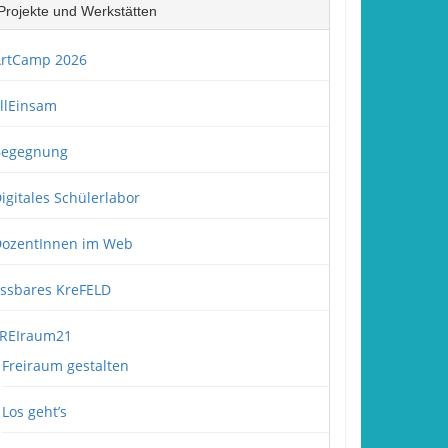
Projekte und Werkstätten
rtCamp 2026
llEinsam
Begegnung
igitales Schülerlabor
ozentInnen im Web
ssbares KreFELD
REIraum21
Freiraum gestalten
Los geht’s