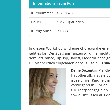
Informationen zum Kurs
Kursnummer
G 23/1-20
Dauer
1 x 2 (U)Stunden
Kursgebühr
24,00 €
In diesem Workshop wird eine Choreografie erle
geht es los. Der Spaß am Tanzen wird hier nicht z
dem JazzDance, HipHop, Ballett, ModernDance ge
Du bist herzlich eingeladen dabei zu sein.
Es sin
Deine Dozentin:
Pia Kh
Hauptberuflch ist sie B
ist seit ihrer Kindheit
vorwiegend in HipHop, J
zur Tanzpädagogin ab. 
sowie Einflüssen aus d