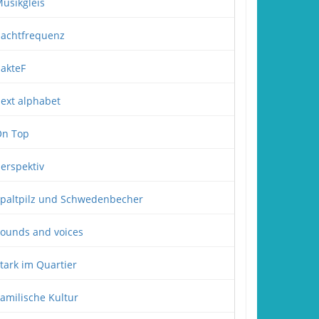
usikgleis
achtfrequenz
akteF
ext alphabet
n Top
erspektiv
paltpilz und Schwedenbecher
ounds and voices
tark im Quartier
amilische Kultur