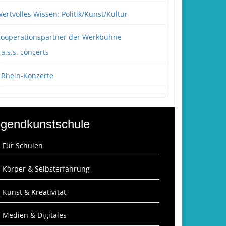
ertvolles Wissen: Politik/Kunst/Kultur
ooperationspartner der Werkbühne
a.s.s. concerts
Rhein-Konzerte
gendkunstschule
: Für Schulen
: Körper & Selbsterfahrung
: Kunst & Kreativität
: Medien & Digitales