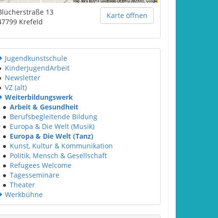
Blücherstraße 13
Karte öffnen
47799
Krefeld
Jugendkunstschule
●
KinderJugendArbeit
●
Newsletter
●
VZ (alt)
Weiterbildungswerk
●
Arbeit & Gesundheit
●
Berufsbegleitende Bildung
●
Europa & Die Welt (Musik)
●
Europa & Die Welt (Tanz)
●
Kunst, Kultur & Kommunikation
●
Politik, Mensch & Gesellschaft
●
Refugees Welcome
●
Tagesseminare
●
Theater
Werkbühne