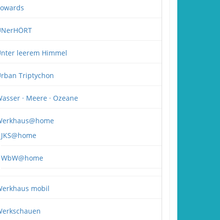
owards
UNerHÖRT
nter leerem Himmel
rban Triptychon
asser · Meere · Ozeane
Werkhaus@home
JKS@home
WbW@home
erkhaus mobil
erkschauen