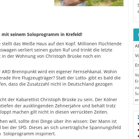
h mit
seinem Soloprogramm in Krefeld!
e stellt das Weiße Haus auf den Kopf. Millionen Flüchtende
A
swagen verliert seinen guten Ruf und trinkt die letzte
V
nt in der Wohnung von Christoph Brüske noch ein
E
r ARD Brennpunkt wird ein eigener Fernsehkanal. Wohin
Vo
de Ihre Flugzeugträger? Statt der Lotto- gibt es bald die
Er
en, dass die Zusatzzahl nicht in Deutschland gezogen
zu
Sc
t der Kabarettist Christoph Brüske zu sein. Der Kölner
er
ntiefen der ausklingenden Zehnerjahre und behält trotz
oppt machen gilt nicht in diesen verrückten Zeiten.
n will, sollte drei Dinge über ihn wissen: Der Mann ist
d bei der SPD. Dieses an sich unerträgliche Spannungsfeld
n Soloprogramm inspiriert.