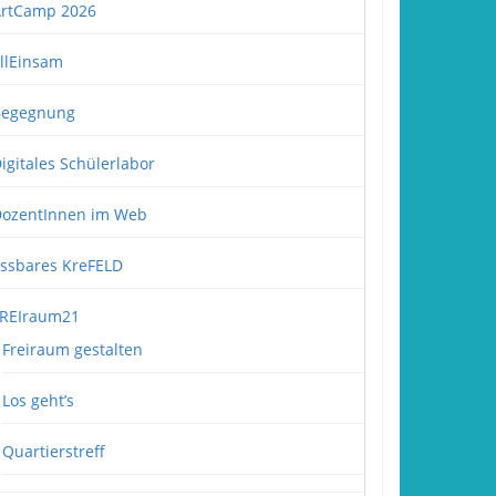
rtCamp 2026
llEinsam
Begegnung
igitales Schülerlabor
ozentInnen im Web
ssbares KreFELD
REIraum21
Freiraum gestalten
Los geht’s
Quartierstreff