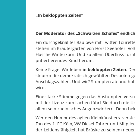
„In bekloppten Zeiten“
Der Moderator des „Schwarzen Schafes“ endlic
Ein durchgeknallter Baulöwe mit Twitter-Tourett
stehen im Kräutergarten von Horst Seehofer. Volk
Flasche Winterkorn. Und zu allem Überfluss tur
pubertierendes Kind herum.
Keine Frage: Wir leben
in bekloppten Zeiten
. De
steuern die demokratisch gewählten Despoten gera
Anschlagszahlen. Und wir? Stumpfen ab und hoff
wird.
Eine starke Stimme gegen das Abstumpfen versuch
mit der Lizenz zum Lachen führt Sie durch die U
allem sein rheinisches Augenzwinkern. Denn bekl
Wer den Humor des agilen Kleinkünstlers verstehe
Fan des 1. FC Köln, VW Diesel Fahrer und Mitglie
der Leidensfähigkeit hat Brüske zu seinem neue