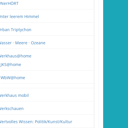
UNerHÖRT
nter leerem Himmel
rban Triptychon
asser · Meere · Ozeane
Werkhaus@home
JKS@home
WbW@home
erkhaus mobil
erkschauen
ertvolles Wissen: Politik/Kunst/Kultur