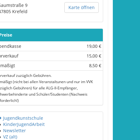
Saumstraße 9
Karte öffnen
47805
Krefeld
Preise
bendkasse
19,00 €
orverkauf
15,00 €
rmäßigt
8,50 €
rverkauf zuzüglich Gebühren.
mäßigt (nicht bei allen Veranstaltunen und nur im VVK
züglich Gebühren) für alle ALG-II-Empfänger,
hwerbehinderte und Schüler/Studenten (Nachweis
forderlich!)
Jugendkunstschule
●
KinderJugendArbeit
●
Newsletter
●
VZ (alt)