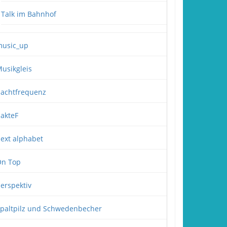
Talk im Bahnhof
usic_up
usikgleis
achtfrequenz
akteF
ext alphabet
n Top
erspektiv
paltpilz und Schwedenbecher