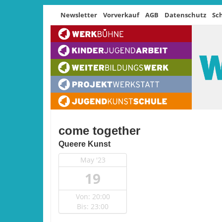
Newsletter
Vorverkauf
AGB
Datenschutz
Sc
come together
Queere Kunst
May '23
19
Von: 20:00
Bis: 23:00