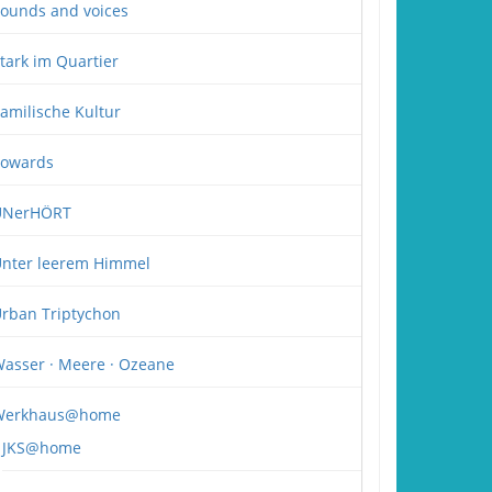
ounds and voices
tark im Quartier
amilische Kultur
owards
UNerHÖRT
nter leerem Himmel
rban Triptychon
asser · Meere · Ozeane
Werkhaus@home
JKS@home