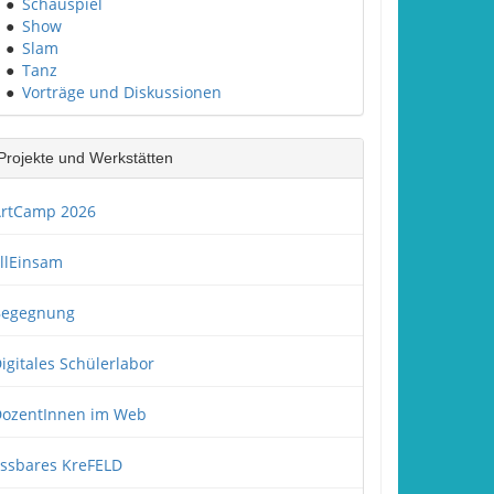
●
Schauspiel
●
Show
●
Slam
●
Tanz
●
Vorträge und Diskussionen
Projekte und Werkstätten
rtCamp 2026
llEinsam
Begegnung
igitales Schülerlabor
ozentInnen im Web
ssbares KreFELD