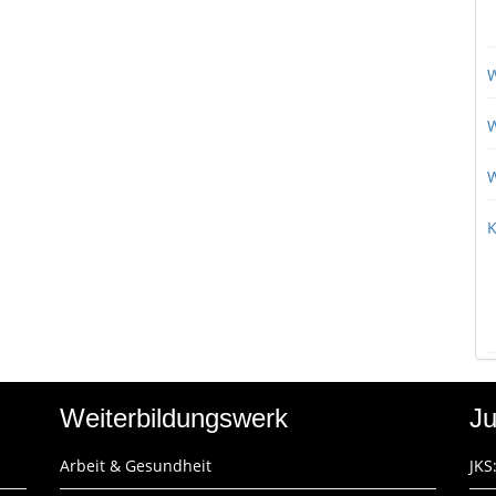
W
W
W
K
Weiterbildungswerk
Ju
Arbeit & Gesundheit
JKS