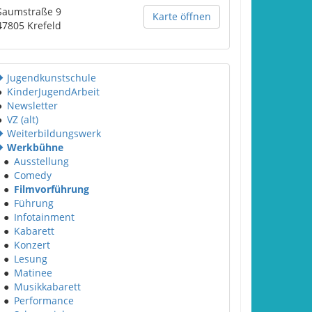
Saumstraße 9
Karte öffnen
47805
Krefeld
Jugendkunstschule
●
KinderJugendArbeit
●
Newsletter
●
VZ (alt)
Weiterbildungswerk
Werkbühne
●
Ausstellung
●
Comedy
●
Filmvorführung
●
Führung
●
Infotainment
●
Kabarett
●
Konzert
●
Lesung
●
Matinee
●
Musikkabarett
●
Performance