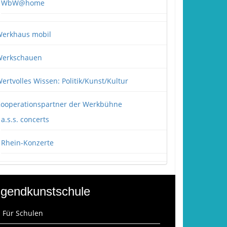
WbW@home
erkhaus mobil
erkschauen
ertvolles Wissen: Politik/Kunst/Kultur
ooperationspartner der Werkbühne
a.s.s. concerts
Rhein-Konzerte
gendkunstschule
: Für Schulen