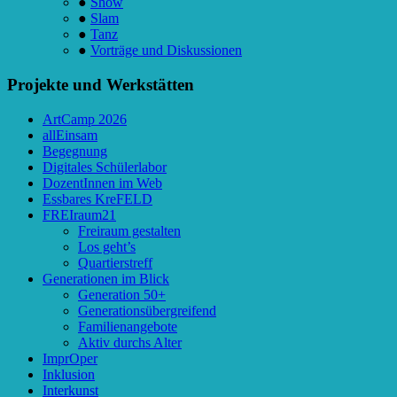
●
Show
●
Slam
●
Tanz
●
Vorträge und Diskussionen
Projekte und Werkstätten
ArtCamp 2026
allEinsam
Begegnung
Digitales Schülerlabor
DozentInnen im Web
Essbares KreFELD
FREIraum21
Freiraum gestalten
Los geht’s
Quartierstreff
Generationen im Blick
Generation 50+
Generationsübergreifend
Familienangebote
Aktiv durchs Alter
ImprOper
Inklusion
Interkunst