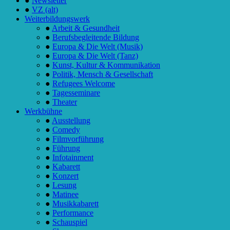
●
Newsletter
●
VZ (alt)
Weiterbildungswerk
●
Arbeit & Gesundheit
●
Berufsbegleitende Bildung
●
Europa & Die Welt (Musik)
●
Europa & Die Welt (Tanz)
●
Kunst, Kultur & Kommunikation
●
Politik, Mensch & Gesellschaft
●
Refugees Welcome
●
Tagesseminare
●
Theater
Werkbühne
●
Ausstellung
●
Comedy
●
Filmvorführung
●
Führung
●
Infotainment
●
Kabarett
●
Konzert
●
Lesung
●
Matinee
●
Musikkabarett
●
Performance
●
Schauspiel