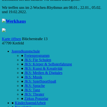
Wir treffen uns im 2-Wochen-Rhythmus am 08.01., 22.01., 05.02.
und 19.02.2022.
Karte öffnen
Blücherstraße 13
47799
Krefeld
Jugendkunstschule
●
Ferienprogramm
●
JKS: Für Schulen
●
JKS: Körper & Selbsterfahrung
●
JKS: Kunst & Kreativität
●
JKS: Medien & Digitales
●
JKS: Musik
●
JKS: SpielSportSpaß
●
JKS: Sprache
●
JKS: Tanz
●
JKS: Theater
●
Zirkus Ponzelar
●
KinderJugendArbeit