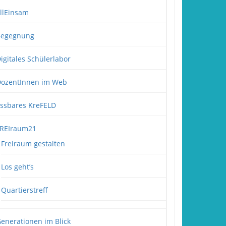
llEinsam
Begegnung
igitales Schülerlabor
ozentInnen im Web
ssbares KreFELD
REIraum21
Freiraum gestalten
Los geht’s
Quartierstreff
enerationen im Blick