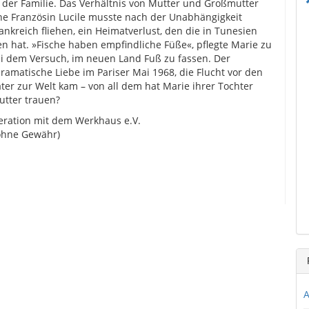
der Familie. Das Verhältnis von Mutter und Großmutter
ene Französin Lucile musste nach der Unabhängigkeit
nkreich fliehen, ein Heimatverlust, den die in Tunesien
 hat. »Fische haben empfindliche Füße«, pflegte Marie zu
ei dem Versuch, im neuen Land Fuß zu fassen. Der
ramatische Liebe im Pariser Mai 1968, die Flucht vor den
äter zur Welt kam – von all dem hat Marie ihrer Tochter
utter trauen?
peration mit dem Werkhaus e.V.
 ohne Gewähr)
A