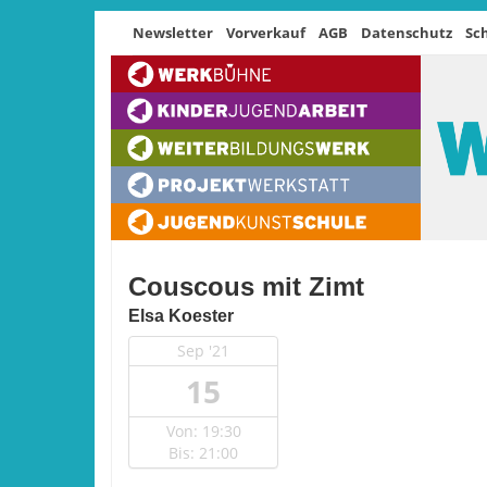
Newsletter
Vorverkauf
AGB
Datenschutz
Sc
Couscous mit Zimt
Elsa Koester
Sep '21
15
Von: 19:30
Bis: 21:00