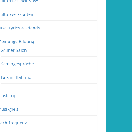
ulturrucksack NRW
ulturwerkstätten
uke, Lyrics & Friends
einungs-Bildung
Grüner Salon
Kamingespräche
Talk im Bahnhof
usic_up
usikgleis
achtfrequenz