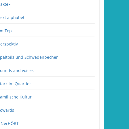
akteF
ext alphabet
n Top
erspektiv
paltpilz und Schwedenbecher
ounds and voices
tark im Quartier
amilische Kultur
owards
UNerHÖRT