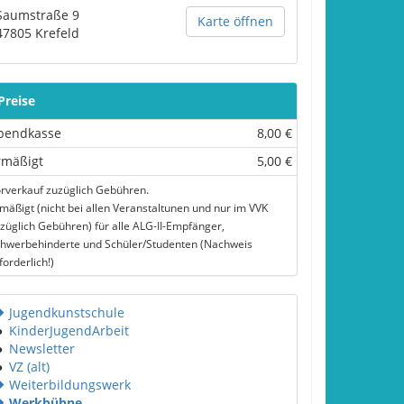
Saumstraße 9
Karte öffnen
47805
Krefeld
Preise
bendkasse
8,00 €
rmäßigt
5,00 €
rverkauf zuzüglich Gebühren.
mäßigt (nicht bei allen Veranstaltunen und nur im VVK
züglich Gebühren) für alle ALG-II-Empfänger,
hwerbehinderte und Schüler/Studenten (Nachweis
forderlich!)
Jugendkunstschule
●
KinderJugendArbeit
●
Newsletter
●
VZ (alt)
Weiterbildungswerk
Werkbühne