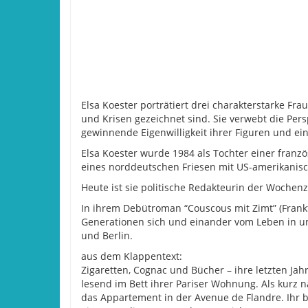
Elsa Koester porträtiert drei charakterstarke Fr
und Krisen gezeichnet sind. Sie verwebt die Pers
gewinnende Eigenwilligkeit ihrer Figuren und eine
Elsa Koester wurde 1984 als Tochter einer franzö
eines norddeutschen Friesen mit US-amerikanis
Heute ist sie politische Redakteurin der Wochenz
In ihrem Debütroman “Couscous mit Zimt” (Frankfu
Generationen sich und einander vom Leben in un
und Berlin.
aus dem Klappentext:
Zigaretten, Cognac und Bücher – ihre letzten Jah
lesend im Bett ihrer Pariser Wohnung. Als kurz na
das Appartement in der Avenue de Flandre. Ihr 