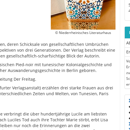
© Niederrheinisches Literaturhaus
A
auen, deren Schicksale von gesellschaftlichen Umbrüchen
pektiven von drei Generationen. Der Verlag beschreibt eine
E
n gesellschaftlich-scharfsichtige Blick der Autorin.
Vo
sischen Pied-noir mit tunesischer Kolonialgeschichte und
Er
cher Auswanderungsgeschichte in Berlin geboren.
zu
Sc
eitung Der Freitag.
er
rter Verlagsanstalt) erzählen drei starke Frauen aus drei
terschiedlichen Zeiten und Welten, von Tunesien, Paris
re verbringt die über hundertjährige Lucile am liebsten
ch Luciles Tod auch ihre Tochter Marie stirbt, erbt Lisa
bleiben nur noch die Erinnerungen an die zwei