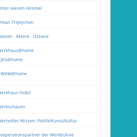
nter leerem Himmel
rban Triptychon
asser · Meere · Ozeane
Werkhaus@home
JKS@home
WbW@home
erkhaus mobil
erkschauen
ertvolles Wissen: Politik/Kunst/Kultur
ooperationspartner der Werkbühne