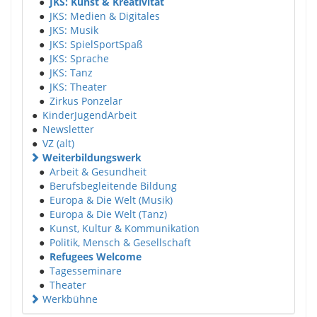
●
JKS: Kunst & Kreativität
●
JKS: Medien & Digitales
●
JKS: Musik
●
JKS: SpielSportSpaß
●
JKS: Sprache
●
JKS: Tanz
●
JKS: Theater
●
Zirkus Ponzelar
●
KinderJugendArbeit
●
Newsletter
●
VZ (alt)
Weiterbildungswerk
●
Arbeit & Gesundheit
●
Berufsbegleitende Bildung
●
Europa & Die Welt (Musik)
●
Europa & Die Welt (Tanz)
●
Kunst, Kultur & Kommunikation
●
Politik, Mensch & Gesellschaft
●
Refugees Welcome
●
Tagesseminare
●
Theater
Werkbühne