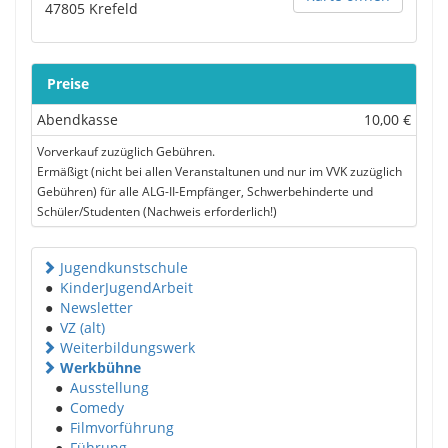
47805
Krefeld
Preise
Abendkasse
10,00 €
Vorverkauf zuzüglich Gebühren.
Ermäßigt (nicht bei allen Veranstaltunen und nur im VVK zuzüglich
Gebühren) für alle ALG-II-Empfänger, Schwerbehinderte und
Schüler/Studenten (Nachweis erforderlich!)
Jugendkunstschule
●
KinderJugendArbeit
●
Newsletter
●
VZ (alt)
Weiterbildungswerk
Werkbühne
●
Ausstellung
●
Comedy
●
Filmvorführung
●
Führung