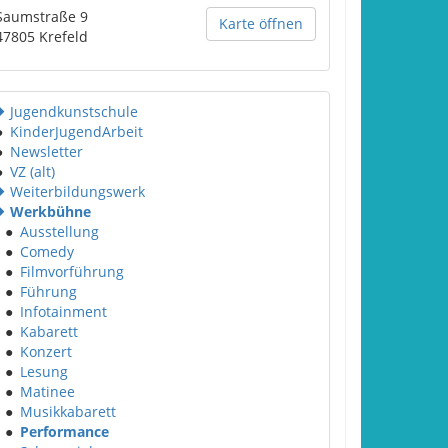
Saumstraße 9
Karte öffnen
47805
Krefeld
Jugendkunstschule
●
KinderJugendArbeit
●
Newsletter
●
VZ (alt)
Weiterbildungswerk
Werkbühne
●
Ausstellung
●
Comedy
●
Filmvorführung
●
Führung
●
Infotainment
●
Kabarett
●
Konzert
●
Lesung
●
Matinee
●
Musikkabarett
●
Performance