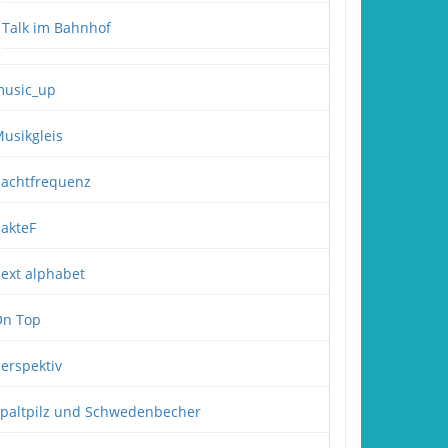
Talk im Bahnhof
usic_up
usikgleis
achtfrequenz
akteF
ext alphabet
n Top
erspektiv
paltpilz und Schwedenbecher