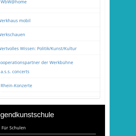
WbW@home
erkhaus mobil
erkschauen
ertvolles Wissen: Politik/Kunst/Kultur
ooperationspartner der Werkbühne
a.s.s. concerts
Rhein-Konzerte
gendkunstschule
: Für Schulen