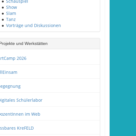
●
Schauspiel
●
Show
●
Slam
●
Tanz
●
Vorträge und Diskussionen
Projekte und Werkstätten
rtCamp 2026
llEinsam
Begegnung
igitales Schülerlabor
ozentInnen im Web
ssbares KreFELD