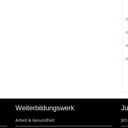
W
W
W
K
Weiterbildungswerk
Ju
Arbeit & Gesundheit
JKS