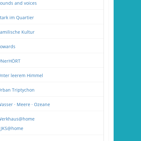
ounds and voices
tark im Quartier
amilische Kultur
owards
UNerHÖRT
nter leerem Himmel
rban Triptychon
asser · Meere · Ozeane
Werkhaus@home
JKS@home