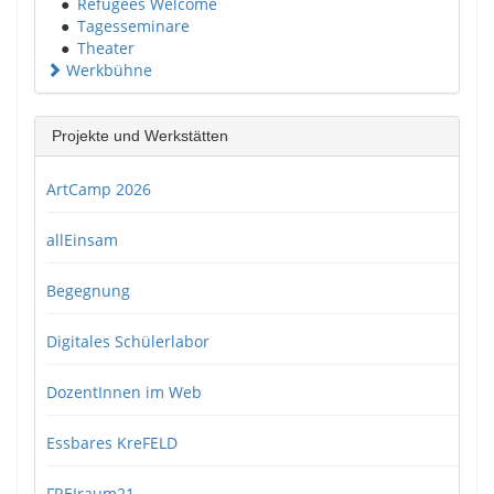
●
Refugees Welcome
●
Tagesseminare
●
Theater
Werkbühne
Projekte und Werkstätten
ArtCamp 2026
allEinsam
Begegnung
Digitales Schülerlabor
DozentInnen im Web
Essbares KreFELD
FREIraum21