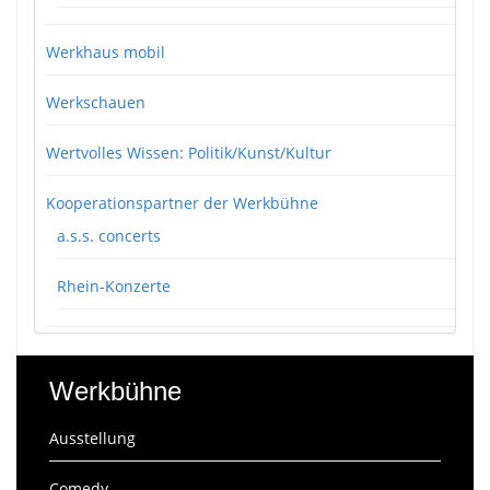
Werkhaus mobil
Werkschauen
Wertvolles Wissen: Politik/Kunst/Kultur
Kooperationspartner der Werkbühne
a.s.s. concerts
Rhein-Konzerte
Werkbühne
Ausstellung
Comedy