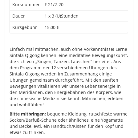
Kursnummer
F 21/2-20
Dauer
1 x 3 (U)Stunden
Kursgebühr
15,00 €
Einfach mal mitmachen, auch ohne Vorkenntnisse! Lerne
Sintala Qigong kennen, eine meditative Bewegungskunst,
die sich von „Singen, Tanzen, Lauschen“ herleitet. Aus
dem Programm der 12 verschiedenen Übungen des
Sintala Qigong werden im Zusammenhang einige
Übungen gemeinsam durchgeführt. Mit den sanften
Bewegungen vitalisieren wir unsere Lebensenergie in
den Meridianen, den Energiebahnen des Körpers, wie
die chinesische Medizin sie kennt. Mitmachen, erleben
und wohlfühlen!
Bitte mitbringen:
bequeme Kleidung, rutschfeste warme
Socken
/
Barfuß-Schuhe oder ähnliches,
eine Yogamatte
und Decke, evtl. ein Handtuch/Kissen für den Kopf und
etwas zu trinken.