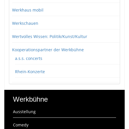
Werkhaus mobil
Werkschauen
Wertvolles Wissen: Politik/Kunst/Kultur
Kooperationspartner der Werkbühne
a.s.s. concerts
Rhein-Konzerte
Werkbühne
Ausstellung
Comedy