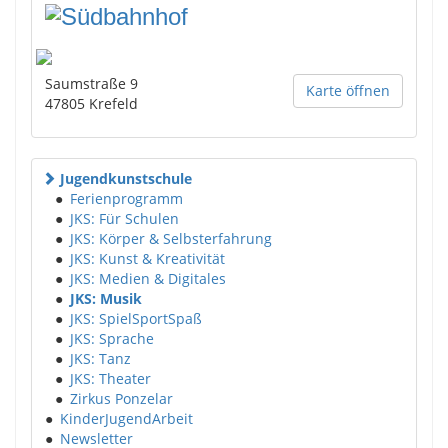
Saumstraße 9
Karte öffnen
47805
Krefeld
Jugendkunstschule
●
Ferienprogramm
●
JKS: Für Schulen
●
JKS: Körper & Selbsterfahrung
●
JKS: Kunst & Kreativität
●
JKS: Medien & Digitales
●
JKS: Musik
●
JKS: SpielSportSpaß
●
JKS: Sprache
●
JKS: Tanz
●
JKS: Theater
●
Zirkus Ponzelar
●
KinderJugendArbeit
●
Newsletter