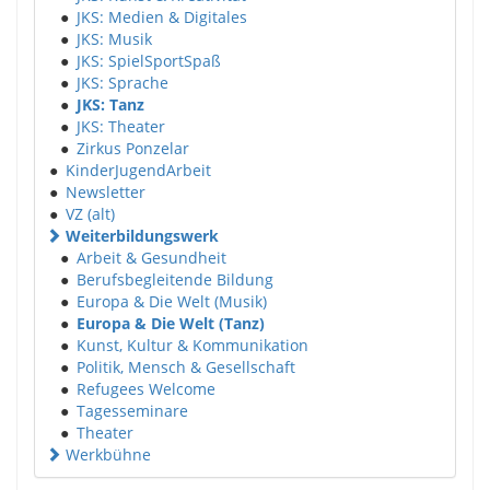
●
JKS: Medien & Digitales
●
JKS: Musik
●
JKS: SpielSportSpaß
●
JKS: Sprache
●
JKS: Tanz
●
JKS: Theater
●
Zirkus Ponzelar
●
KinderJugendArbeit
●
Newsletter
●
VZ (alt)
Weiterbildungswerk
●
Arbeit & Gesundheit
●
Berufsbegleitende Bildung
●
Europa & Die Welt (Musik)
●
Europa & Die Welt (Tanz)
●
Kunst, Kultur & Kommunikation
●
Politik, Mensch & Gesellschaft
●
Refugees Welcome
●
Tagesseminare
●
Theater
Werkbühne