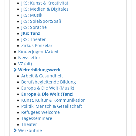
●
JKS: Kunst & Kreativität
●
JKS: Medien & Digitales
●
JKS: Musik
●
JKS: SpielSportSpaß
●
JKS: Sprache
●
JKS: Tanz
●
JKS: Theater
●
Zirkus Ponzelar
●
KinderJugendArbeit
●
Newsletter
●
VZ (alt)
Weiterbildungswerk
●
Arbeit & Gesundheit
●
Berufsbegleitende Bildung
●
Europa & Die Welt (Musik)
●
Europa & Die Welt (Tanz)
●
Kunst, Kultur & Kommunikation
●
Politik, Mensch & Gesellschaft
●
Refugees Welcome
●
Tagesseminare
●
Theater
Werkbühne