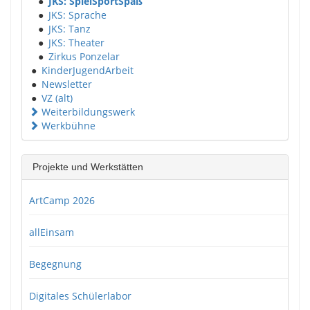
●
JKS: SpielSportSpaß
●
JKS: Sprache
●
JKS: Tanz
●
JKS: Theater
●
Zirkus Ponzelar
●
KinderJugendArbeit
●
Newsletter
●
VZ (alt)
Weiterbildungswerk
Werkbühne
Projekte und Werkstätten
ArtCamp 2026
allEinsam
Begegnung
Digitales Schülerlabor