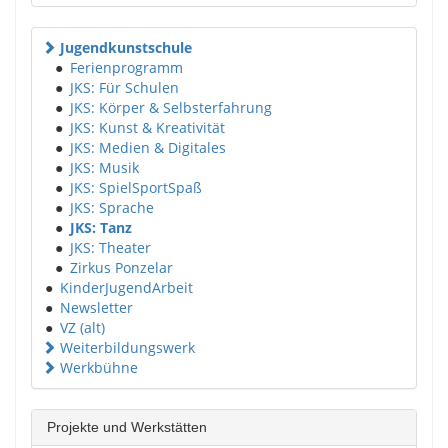
Jugendkunstschule
●
Ferienprogramm
●
JKS: Für Schulen
●
JKS: Körper & Selbsterfahrung
●
JKS: Kunst & Kreativität
●
JKS: Medien & Digitales
●
JKS: Musik
●
JKS: SpielSportSpaß
●
JKS: Sprache
●
JKS: Tanz
●
JKS: Theater
●
Zirkus Ponzelar
●
KinderJugendArbeit
●
Newsletter
●
VZ (alt)
Weiterbildungswerk
Werkbühne
Projekte und Werkstätten