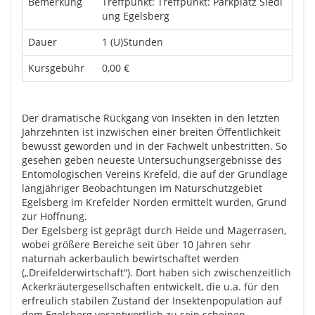
Bemerkung
Treffpunkt: Treffpunkt: Parkplatz Siedl
ung Egelsberg
Dauer
1 (U)Stunden
Kursgebühr
0,00 €
Der dramatische Rückgang von Insekten in den letzten
Jahrzehnten ist inzwischen einer breiten Öffentlichkeit
bewusst geworden und in der Fachwelt unbestritten. So
gesehen geben neueste Untersuchungsergebnisse des
Entomologischen Vereins Krefeld, die auf der Grundlage
langjähriger Beobachtungen im Naturschutzgebiet
Egelsberg im Krefelder Norden ermittelt wurden, Grund
zur Hoffnung.
Der Egelsberg ist geprägt durch Heide und Magerrasen,
wobei größere Bereiche seit über 10 Jahren sehr
naturnah ackerbaulich bewirtschaftet werden
(„Dreifelderwirtschaft“). Dort haben sich zwischenzeitlich
Ackerkräutergesellschaften entwickelt, die u.a. für den
erfreulich stabilen Zustand der Insektenpopulation auf
dem Egelsberg verantwortlich zu sein scheinen.