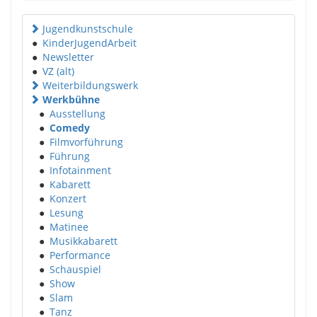
Jugendkunstschule
●
KinderJugendArbeit
●
Newsletter
●
VZ (alt)
Weiterbildungswerk
Werkbühne
●
Ausstellung
●
Comedy
●
Filmvorführung
●
Führung
●
Infotainment
●
Kabarett
●
Konzert
●
Lesung
●
Matinee
●
Musikkabarett
●
Performance
●
Schauspiel
●
Show
●
Slam
●
Tanz