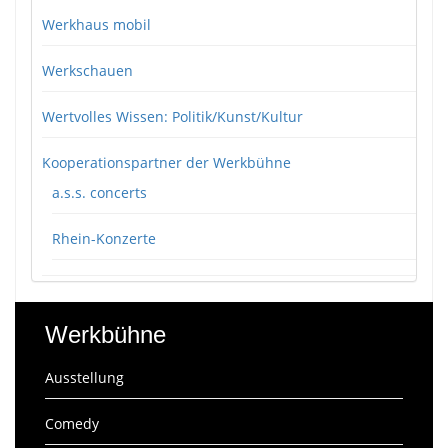
Werkhaus mobil
Werkschauen
Wertvolles Wissen: Politik/Kunst/Kultur
Kooperationspartner der Werkbühne
a.s.s. concerts
Rhein-Konzerte
Werkbühne
Ausstellung
Comedy