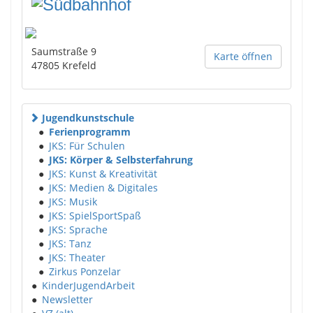
Saumstraße 9
Karte öffnen
47805
Krefeld
Jugendkunstschule
●
Ferienprogramm
●
JKS: Für Schulen
●
JKS: Körper & Selbsterfahrung
●
JKS: Kunst & Kreativität
●
JKS: Medien & Digitales
●
JKS: Musik
●
JKS: SpielSportSpaß
●
JKS: Sprache
●
JKS: Tanz
●
JKS: Theater
●
Zirkus Ponzelar
●
KinderJugendArbeit
●
Newsletter