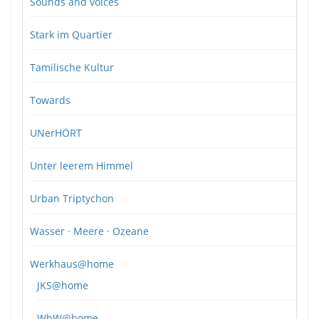
Sounds and voices
Stark im Quartier
Tamilische Kultur
Towards
UNerHÖRT
Unter leerem Himmel
Urban Triptychon
Wasser · Meere · Ozeane
Werkhaus@home
JKS@home
WbW@home