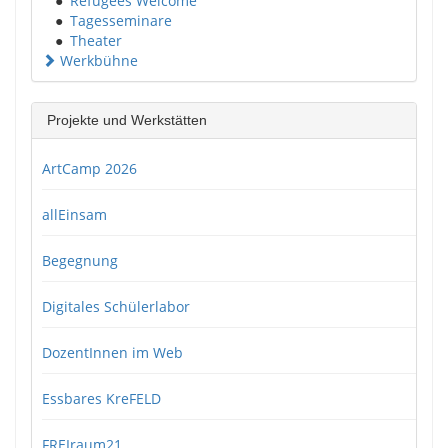
●
Refugees Welcome
●
Tagesseminare
●
Theater
Werkbühne
Projekte und Werkstätten
ArtCamp 2026
allEinsam
Begegnung
Digitales Schülerlabor
DozentInnen im Web
Essbares KreFELD
FREIraum21