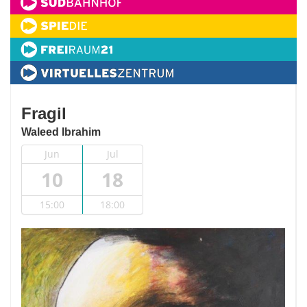
Fragil
Waleed Ibrahim
Jun
Jul
10
18
15:00
18:00