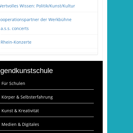
ertvolles Wissen: Politik/Kunst/Kultur
ooperationspartner der Werkbühne
a.s.s. concerts
Rhein-Konzerte
gendkunstschule
: Für Schulen
: Körper & Selbsterfahrung
: Kunst & Kreativität
: Medien & Digitales