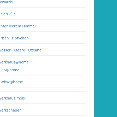
owards
UNerHÖRT
nter leerem Himmel
rban Triptychon
asser · Meere · Ozeane
Werkhaus@home
JKS@home
WbW@home
erkhaus mobil
erkschauen