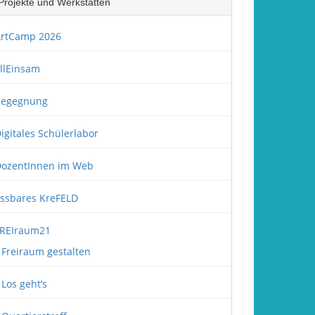
Projekte und Werkstätten
rtCamp 2026
llEinsam
Begegnung
igitales Schülerlabor
ozentInnen im Web
ssbares KreFELD
REIraum21
Freiraum gestalten
Los geht’s