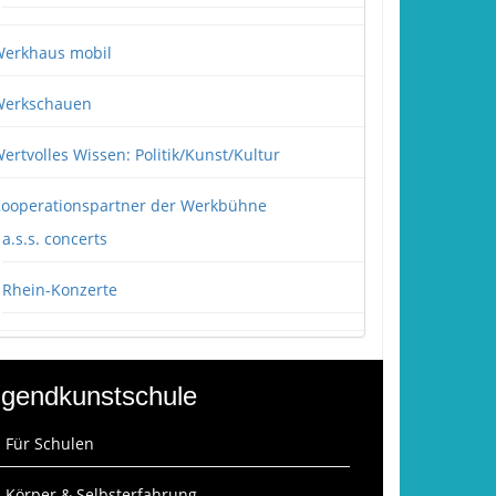
erkhaus mobil
erkschauen
ertvolles Wissen: Politik/Kunst/Kultur
ooperationspartner der Werkbühne
a.s.s. concerts
Rhein-Konzerte
gendkunstschule
: Für Schulen
: Körper & Selbsterfahrung