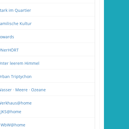
tark im Quartier
amilische Kultur
owards
UNerHÖRT
nter leerem Himmel
rban Triptychon
asser · Meere · Ozeane
Werkhaus@home
JKS@home
WbW@home