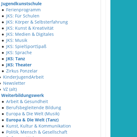
Jugendkunstschule
●
Ferienprogramm
●
JKS: Für Schulen
●
JKS: Körper & Selbsterfahrung
●
JKS: Kunst & Kreativität
●
JKS: Medien & Digitales
●
JKS: Musik
●
JKS: SpielSportSpaß
●
JKS: Sprache
●
JKS: Tanz
●
JKS: Theater
●
Zirkus Ponzelar
●
KinderJugendArbeit
●
Newsletter
●
VZ (alt)
Weiterbildungswerk
●
Arbeit & Gesundheit
●
Berufsbegleitende Bildung
●
Europa & Die Welt (Musik)
●
Europa & Die Welt (Tanz)
●
Kunst, Kultur & Kommunikation
●
Politik, Mensch & Gesellschaft