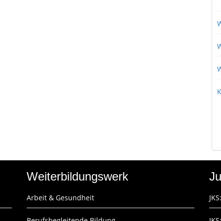
W
W
W
K
Weiterbildungswerk
Ju
Arbeit & Gesundheit
JKS
Berufsbegleitende Bildung
JKS