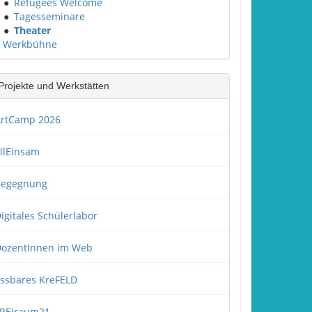
●
Refugees Welcome
●
Tagesseminare
●
Theater
Werkbühne
Projekte und Werkstätten
rtCamp 2026
llEinsam
Begegnung
igitales Schülerlabor
ozentInnen im Web
ssbares KreFELD
REIraum21