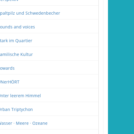
paltpilz und Schwedenbecher
ounds and voices
tark im Quartier
amilische Kultur
owards
UNerHÖRT
nter leerem Himmel
rban Triptychon
asser · Meere · Ozeane