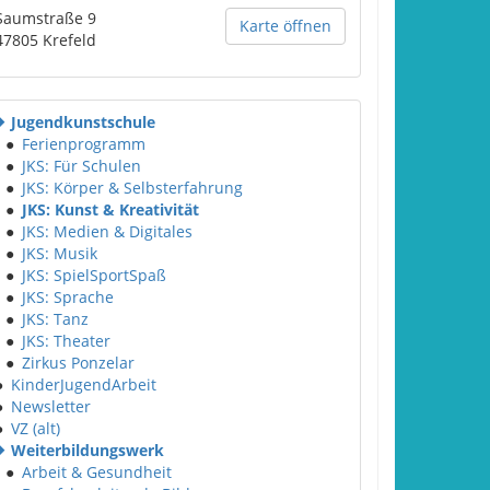
Saumstraße 9
Karte öffnen
47805
Krefeld
Jugendkunstschule
●
Ferienprogramm
●
JKS: Für Schulen
●
JKS: Körper & Selbsterfahrung
●
JKS: Kunst & Kreativität
●
JKS: Medien & Digitales
●
JKS: Musik
●
JKS: SpielSportSpaß
●
JKS: Sprache
●
JKS: Tanz
●
JKS: Theater
●
Zirkus Ponzelar
●
KinderJugendArbeit
●
Newsletter
●
VZ (alt)
Weiterbildungswerk
●
Arbeit & Gesundheit