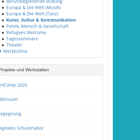
●
Berufsbegleitende Bildung
●
Europa & Die Welt (Musik)
●
Europa & Die Welt (Tanz)
●
Kunst, Kultur & Kommunikation
●
Politik, Mensch & Gesellschaft
●
Refugees Welcome
●
Tagesseminare
●
Theater
Werkbühne
Projekte und Werkstätten
rtCamp 2026
llEinsam
Begegnung
igitales Schülerlabor