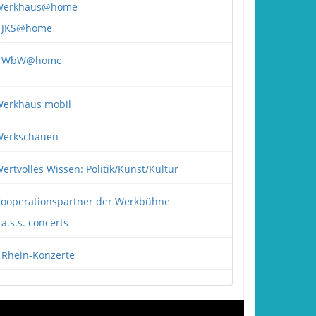
Werkhaus@home
JKS@home
WbW@home
erkhaus mobil
erkschauen
ertvolles Wissen: Politik/Kunst/Kultur
ooperationspartner der Werkbühne
a.s.s. concerts
Rhein-Konzerte