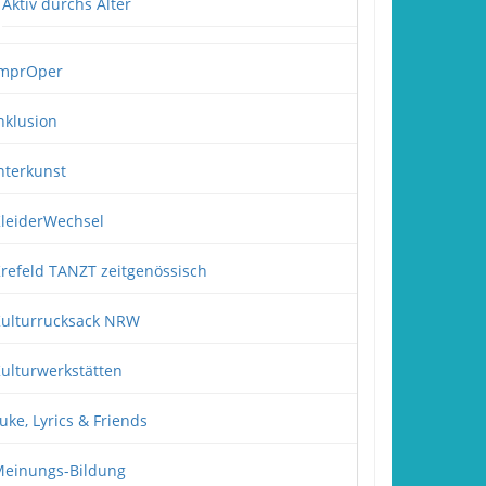
Aktiv durchs Alter
mprOper
nklusion
nterkunst
leiderWechsel
refeld TANZT zeitgenössisch
ulturrucksack NRW
ulturwerkstätten
uke, Lyrics & Friends
einungs-Bildung