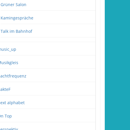
Grüner Salon
Kamingespräche
Talk im Bahnhof
usic_up
usikgleis
achtfrequenz
akteF
ext alphabet
n Top
erspektiv