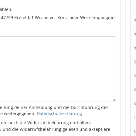
ählen.
, 47799 Krefeld, 1 Woche vor Kurs- oder Workshopbeginn
I
I
I
K
K
K
K
rbeitung deiner Anmeldung und die Durchführung des
tte weitergegeben.
Datenschutzerklärung
L
, die auch die Widerrufsbelehrung enthalten.
 und die Widerrufsbelehrung gelesen und akzeptiere
M