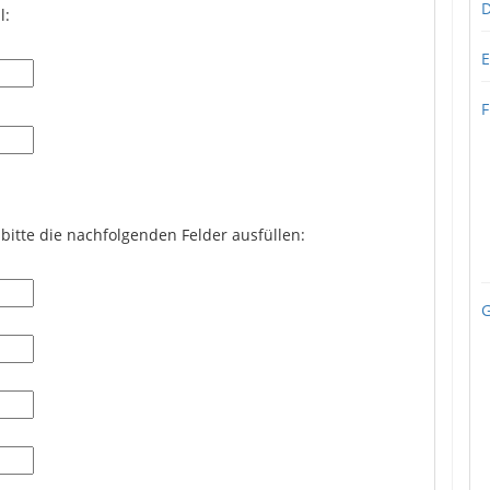
D
l:
E
F
itte die nachfolgenden Felder ausfüllen:
G