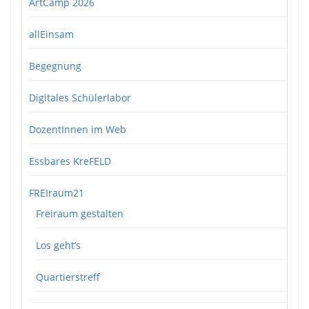
ArtCamp 2026
allEinsam
Begegnung
Digitales Schülerlabor
DozentInnen im Web
Essbares KreFELD
FREIraum21
Freiraum gestalten
Los geht’s
Quartierstreff