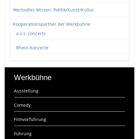
Wertvolles Wissen: Politik/Kunst/Kultur
Kooperationspartner der Werkbühne
a.s.s. concerts
Rhein-Konzerte
Werkbühne
Ausstellung
Comedy
Filmvorführung
Führung