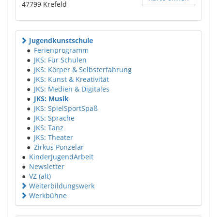
47799
Krefeld
Jugendkunstschule
●
Ferienprogramm
●
JKS: Für Schulen
●
JKS: Körper & Selbsterfahrung
●
JKS: Kunst & Kreativität
●
JKS: Medien & Digitales
●
JKS: Musik
●
JKS: SpielSportSpaß
●
JKS: Sprache
●
JKS: Tanz
●
JKS: Theater
●
Zirkus Ponzelar
●
KinderJugendArbeit
●
Newsletter
●
VZ (alt)
Weiterbildungswerk
Werkbühne